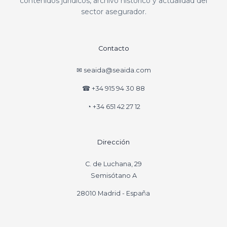
contenidos jurídicos, archivo histórico y actualidad del
sector asegurador.
Contacto
✉ seaida@seaida.com
☎ +34 915 94 30 88
◔ +34 651 42 27 12
Dirección
C. de Luchana, 29
Semisótano A
28010 Madrid - España